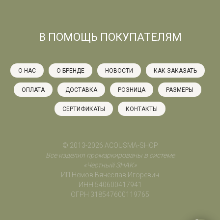
В ПОМОЩЬ ПОКУПАТЕЛЯМ
О НАС
О БРЕНДЕ
НОВОСТИ
КАК ЗАКАЗАТЬ
ОПЛАТА
ДОСТАВКА
РОЗНИЦА
РАЗМЕРЫ
СЕРТИФИКАТЫ
КОНТАКТЫ
© 2013-2026 ACOUSMA-SHOP
Все изделия промаркированы в системе
«Честный ЗНАК»
ИП Немов Вячеслав Игоревич
ИНН 540600417941
ОГРН 318547600119765