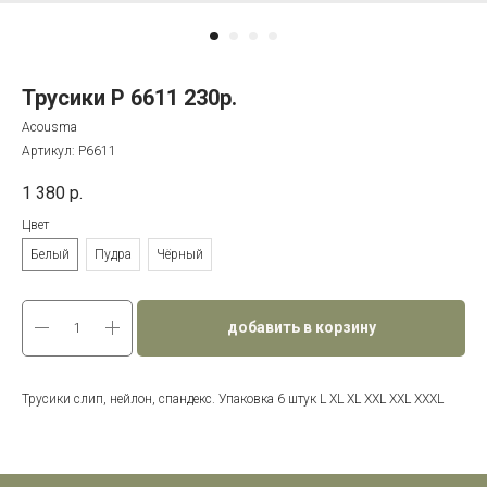
Трусики P 6611 230р.
Acousma
Артикул:
P6611
1 380
р.
Цвет
Белый
Пудра
Чёрный
добавить в корзину
Трусики слип, нейлон, спандекс. Упаковка 6 штук L XL XL XXL XXL XXXL