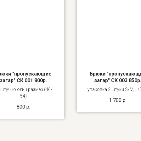
рюки "пропускающие
Брюки "пропускающ
загар" СК 001 800р.
загар" СК 003 850р
штучно один размер (46-
упаковка 2 штуки S/M, L/
54)
1 700
р.
800
р.