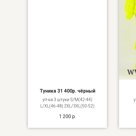
Туника 31 400р. чёрный
уп-ка 3 штуки S/M(42-44)
у
L/XL(46-48) 2XL/3XL(50-52)
1 200
р.