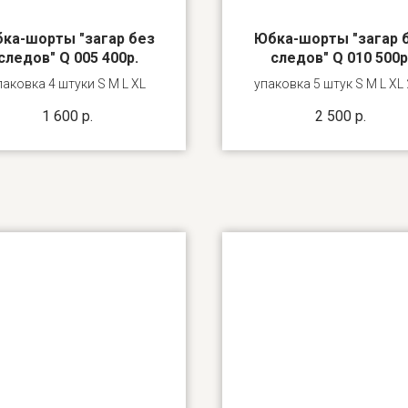
ка-шорты "загар без
Юбка-шорты "загар 
следов" Q 005 400р.
следов" Q 010 500р
паковка 4 штуки S M L XL
упаковка 5 штук S M L XL
1 600
р.
2 500
р.