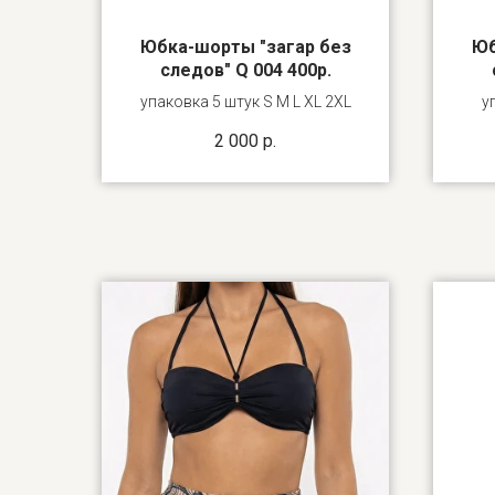
Юбка-шорты "загар без
Юб
следов" Q 004 400р.
упаковка 5 штук S M L XL 2XL
у
2 000
р.