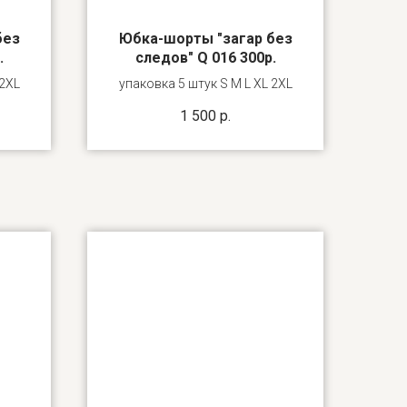
без
Юбка-шорты "загар без
.
следов" Q 016 300р.
 2XL
упаковка 5 штук S M L XL 2XL
1 500
р.