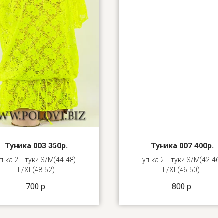
Туника 003 350р.
Туника 007 400р.
п-ка 2 штуки S/M(44-48)
уп-ка 2 штуки S/M(42-4
L/XL(48-52)
L/XL(46-50).
700
р.
800
р.