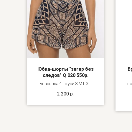
Юбка-шорты "загар без
Б
следов" Q 020 550р.
упаковка 4 штуки S M L XL
по
2 200
р.