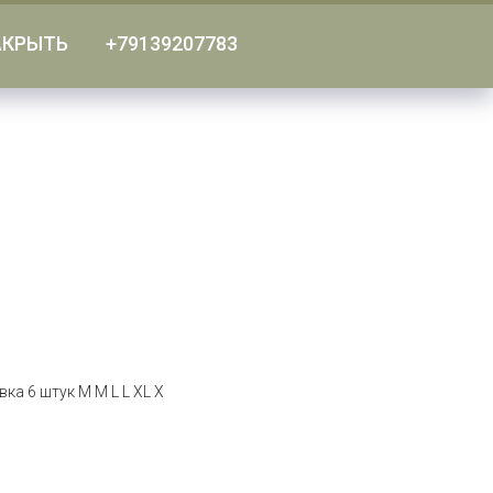
АКРЫТЬ
+79139207783
ка 6 штук M M L L XL X