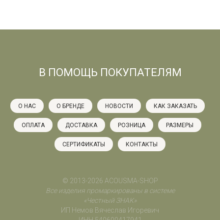
В ПОМОЩЬ ПОКУПАТЕЛЯМ
О НАС
О БРЕНДЕ
НОВОСТИ
КАК ЗАКАЗАТЬ
ОПЛАТА
ДОСТАВКА
РОЗНИЦА
РАЗМЕРЫ
СЕРТИФИКАТЫ
КОНТАКТЫ
© 2013-2026 ACOUSMA-SHOP
Все изделия промаркированы в системе
«Честный ЗНАК»
ИП Немов Вячеслав Игоревич
ИНН 540600417941