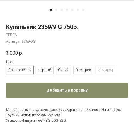
Купальник 2369/9 G 750р.
TERES
Артикул:
2369-9G
3 000
р.
Цвет
Ярко-зелёный
Чёрный
Синий
Электрик
Изумруд
добавить в корзину
Мягкая чашка на косточке, сверху декоративная кулиска. На застёжке.
Трусики кюлот, по бокам кулиска.
Упаковка 4 штуки 46G 48G 50G 52G