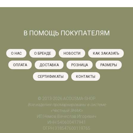
В ПОМОЩЬ ПОКУПАТЕЛЯМ
О НАС
О БРЕНДЕ
НОВОСТИ
КАК ЗАКАЗАТЬ
ОПЛАТА
ДОСТАВКА
РОЗНИЦА
РАЗМЕРЫ
СЕРТИФИКАТЫ
КОНТАКТЫ
© 2013-2026 ACOUSMA-SHOP
Все изделия промаркированы в системе
«Честный ЗНАК»
ИП Немов Вячеслав Игоревич
ИНН 540600417941
ОГРН 318547600119765