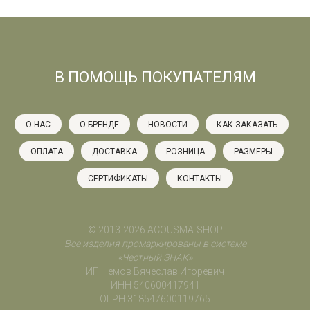
В ПОМОЩЬ ПОКУПАТЕЛЯМ
О НАС
О БРЕНДЕ
НОВОСТИ
КАК ЗАКАЗАТЬ
ОПЛАТА
ДОСТАВКА
РОЗНИЦА
РАЗМЕРЫ
СЕРТИФИКАТЫ
КОНТАКТЫ
© 2013-2026 ACOUSMA-SHOP
Все изделия промаркированы в системе
«Честный ЗНАК»
ИП Немов Вячеслав Игоревич
ИНН 540600417941
ОГРН 318547600119765