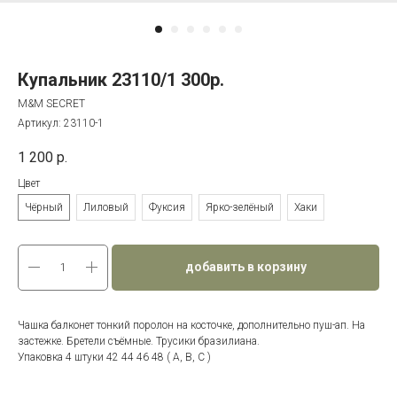
Купальник 23110/1 300р.
M&M SECRET
Артикул:
23110-1
1 200
р.
Цвет
Чёрный
Лиловый
Фуксия
Ярко-зелёный
Хаки
добавить в корзину
Чашка балконет тонкий поролон на косточке, дополнительно пуш-ап. На
застежке. Бретели съёмные. Трусики бразилиана.
Упаковка 4 штуки 42 44 46 48 ( A, B, С )