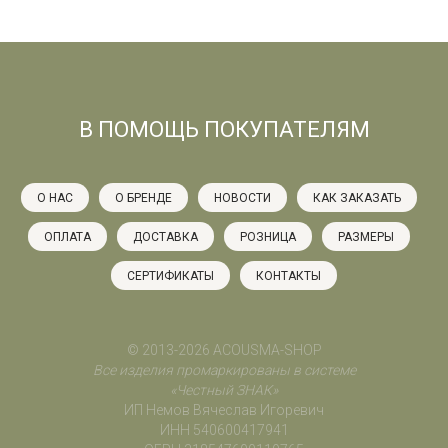
В ПОМОЩЬ ПОКУПАТЕЛЯМ
О НАС
О БРЕНДЕ
НОВОСТИ
КАК ЗАКАЗАТЬ
ОПЛАТА
ДОСТАВКА
РОЗНИЦА
РАЗМЕРЫ
СЕРТИФИКАТЫ
КОНТАКТЫ
© 2013-2026 ACOUSMA-SHOP
Все изделия промаркированы в системе
«Честный ЗНАК»
ИП Немов Вячеслав Игоревич
ИНН 540600417941