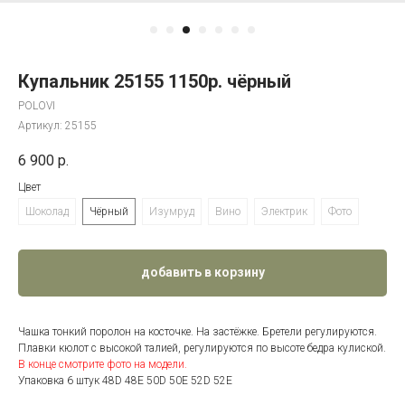
Купальник 25155 1150р. чёрный
POLOVI
Артикул:
25155
6 900
р.
Цвет
Шоколад
Чёрный
Изумруд
Вино
Электрик
Фото
добавить в корзину
Чашка тонкий поролон на косточке. На застёжке. Бретели регулируются.
Плавки кюлот с высокой талией, регулируются по высоте бедра кулиской.
В конце смотрите фото на модели.
Упаковка 6 штук 48D 48Е 50D 50Е 52D 52Е