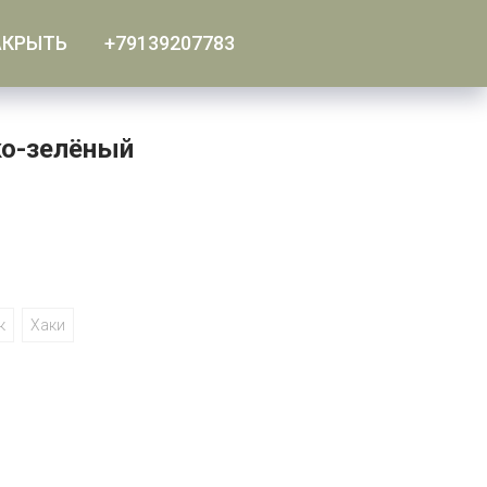
АКРЫТЬ
+79139207783
ко-зелёный
к
Хаки