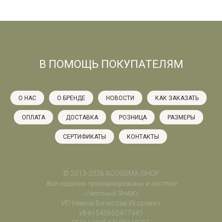
В ПОМОЩЬ ПОКУПАТЕЛЯМ
О НАС
О БРЕНДЕ
НОВОСТИ
КАК ЗАКАЗАТЬ
ОПЛАТА
ДОСТАВКА
РОЗНИЦА
РАЗМЕРЫ
СЕРТИФИКАТЫ
КОНТАКТЫ
© 2013-2026 ACOUSMA-SHOP
Все изделия промаркированы в системе
«Честный ЗНАК»
ИП Немов Вячеслав Игоревич
ИНН 540600417941