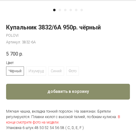
Купальник 3832/6А 950р. чёрный
POLOVI
Артикул:
3832-6А
5 700
р.
Цвет
Чёрный
Изумруд
Синий
Фото
добавить в корзину
Мягкая чашка, вкладка тонкий поролон. На завязках. Бретели
регулируются. Плавки кюлот с высокой талией, по бокам кулиска.
В
конце смотрите фото на модели.
Упаковка 6 штук 48 50 52 54 56 58 ( C, D, Е, F )