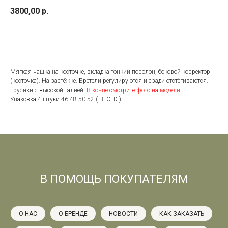
3800,00
р.
добавить в корзину
Мягкая чашка на косточке, вкладка тонкий поролон, боковой корректор
(косточка). На застёжке. Бретели регулируются и сзади отстёгиваются.
Трусики с высокой талией.
В конце смотрите фото на модели.
Упаковка 4 штуки 46 48 50 52 ( В, С, D )
В ПОМОЩЬ ПОКУПАТЕЛЯМ
О НАС
О БРЕНДЕ
НОВОСТИ
КАК ЗАКАЗАТЬ