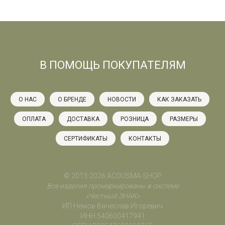
В ПОМОЩЬ ПОКУПАТЕЛЯМ
О НАС
О БРЕНДЕ
НОВОСТИ
КАК ЗАКАЗАТЬ
ОПЛАТА
ДОСТАВКА
РОЗНИЦА
РАЗМЕРЫ
СЕРТИФИКАТЫ
КОНТАКТЫ
© 2013-2026 ACOUSMA-SHOP
Все изделия промаркированы в системе
«Честный ЗНАК»
ИП Немов Вячеслав Игоревич
ИНН 540600417941