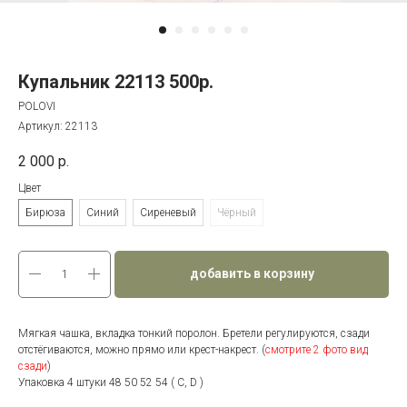
Купальник 22113 500р.
POLOVI
Артикул:
22113
2 000
р.
Цвет
Бирюза
Синий
Сиреневый
Чёрный
добавить в корзину
Мягкая чашка, вкладка тонкий поролон. Бретели регулируются, сзади
отстёгиваются, можно прямо или крест-накрест. (
смотрите 2 фото вид
сзади
)
Упаковка 4 штуки 48 50 52 54 ( С, D )