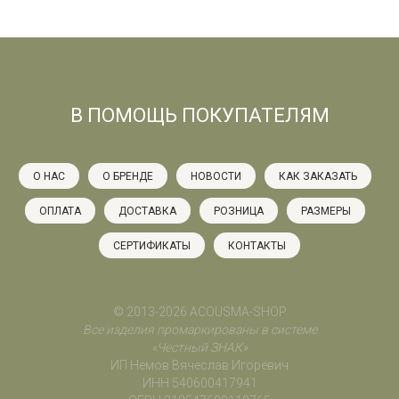
В ПОМОЩЬ ПОКУПАТЕЛЯМ
О НАС
О БРЕНДЕ
НОВОСТИ
КАК ЗАКАЗАТЬ
ОПЛАТА
ДОСТАВКА
РОЗНИЦА
РАЗМЕРЫ
СЕРТИФИКАТЫ
КОНТАКТЫ
© 2013-2026 ACOUSMA-SHOP
Все изделия промаркированы в системе
«Честный ЗНАК»
ИП Немов Вячеслав Игоревич
ИНН 540600417941