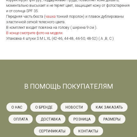
моментально высыхает и не теряет цвет, защищает кожу от фотостарения
и от солнца SPF 35.
Передняя часть бюста (
чашка
тонкий поролон) и плавок дублированы
эластичной сеткой телесного цвета.
В комплект входит повязка на голову ( ширина 9 см ).
В конце смотрите фото на модели.
Упаковка 4 штуки S M L XL (42-46, 44-48, 46-50, 48-52) ( A ,B, C )
В ПОМОЩЬ ПОКУПАТЕЛЯМ
О НАС
О БРЕНДЕ
НОВОСТИ
КАК ЗАКАЗАТЬ
ОПЛАТА
ДОСТАВКА
РОЗНИЦА
РАЗМЕРЫ
СЕРТИФИКАТЫ
КОНТАКТЫ