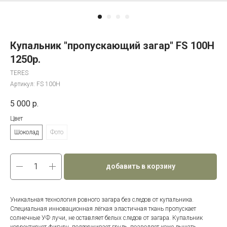
Купальник "пропускающий загар" FS 100Н
1250р.
TERES
Артикул:
FS 100Н
5 000
р.
Цвет
Шоколад
Фото
добавить в корзину
Уникальная технология ровного загара без следов от купальника.
Специальная инновационная лёгкая эластичная ткань пропускает
солнечные УФ лучи, не оставляет белых следов от загара. Купальник
корректирует фигуру, поддерживает грудь, позволяет коже дышать,