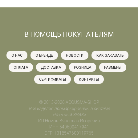
В ПОМОЩЬ ПОКУПАТЕЛЯМ
О НАС
О БРЕНДЕ
НОВОСТИ
КАК ЗАКАЗАТЬ
ОПЛАТА
ДОСТАВКА
РОЗНИЦА
РАЗМЕРЫ
СЕРТИФИКАТЫ
КОНТАКТЫ
© 2013-2026 ACOUSMA-SHOP
Все изделия промаркированы в системе
«Честный ЗНАК»
ИП Немов Вячеслав Игоревич
ИНН 540600417941
ОГРН 318547600119765