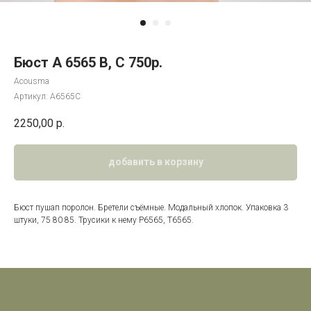
Бюст А 6565 В, С 750р.
Acousma
Артикул:
A6565C
2250,00
р.
добавить в корзину
Бюст пушап поролон. Бретели съёмные. Модальный хлопок. Упаковка 3
штуки, 75 80 85. Трусики к нему Р6565, Т6565.