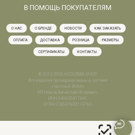
В ПОМОЩЬ ПОКУПАТЕЛЯМ
О НАС
О БРЕНДЕ
НОВОСТИ
КАК ЗАКАЗАТЬ
ОПЛАТА
ДОСТАВКА
РОЗНИЦА
РАЗМЕРЫ
СЕРТИФИКАТЫ
КОНТАКТЫ
© 2013-2026 ACOUSMA-SHOP
Все изделия промаркированы в системе
«Честный ЗНАК»
ИП Немов Вячеслав Игоревич
ИНН 540600417941
ОГРН 318547600119765